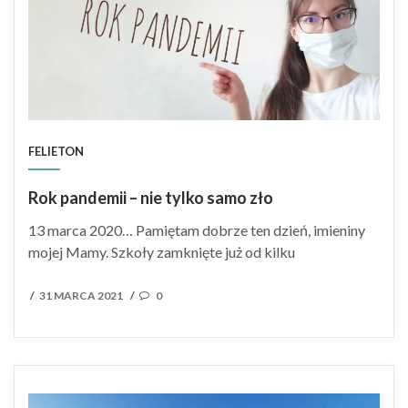
FELIETON
Rok pandemii – nie tylko samo zło
13 marca 2020… Pamiętam dobrze ten dzień, imieniny
mojej Mamy. Szkoły zamknięte już od kilku
POSTED
31 MARCA 2021
0
/
/
ON