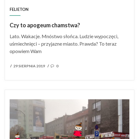
FELIETON
Czy to apogeum chamstwa?
Lato. Wakacje. Mnóstwo słońca. Ludzie wypoczęci,
uśmiechnięci – przyjazne miasto. Prawda? To teraz
opowiem Wam
POSTED
29 SIERPNIA 2019
0
/
/
ON