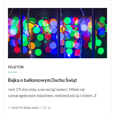
FELIETON
Bajka o balkonowym Duchu Świąt
Jest 19 stycznia, a on wciąż świeci. Mieni się
szmaragdowym blaskiem, niebieskością i różem. Z
POSTED
19 STYCZNIA 2021
0
/
/
ON