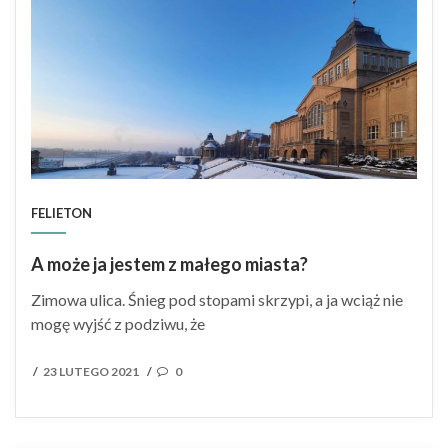
FELIETON
A może ja jestem z małego miasta?
Zimowa ulica. Śnieg pod stopami skrzypi, a ja wciąż nie
mogę wyjść z podziwu, że
POSTED
23 LUTEGO 2021
0
/
/
ON