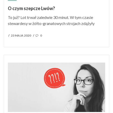
O czym szepcze Lwów?
To już? Lot trwał zaledwie 30 minut. W tym czasie
stewardesy w żółto-granatowych strojach zdążyły
POSTED
23 MAJA 2020
0
/
/
ON