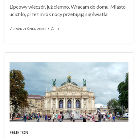
Lipcowy wieczór, już ciemno. Wracam do domu. Miasto
ucichło, przez mrok nocy przebijają się światła
POSTED
3 WRZEŚNIA 2020
0
/
/
ON
FELIETON