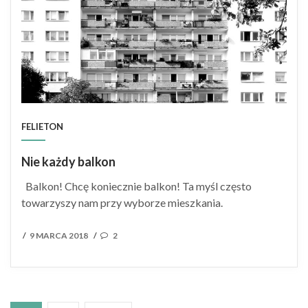
FELIETON
Nie każdy balkon
Balkon! Chcę koniecznie balkon! Ta myśl często
towarzyszy nam przy wyborze mieszkania.
POSTED
9 MARCA 2018
2
/
/
ON