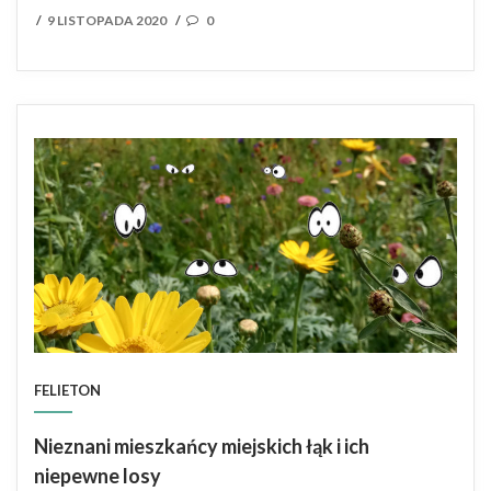
POSTED
9 LISTOPADA 2020
0
/
/
ON
FELIETON
Nieznani mieszkańcy miejskich łąk i ich
niepewne losy