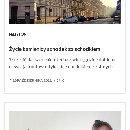
FELIETON
Życie kamienicy schodek za schodkiem
Szczecińska kamienica. Jedna z wielu, gdzie zdobiona
elewacja frontowa styka się z chodnikiem ze starych,
POSTED
18 PAŹDZIERNIKA 2021
0
/
/
ON