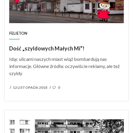
FELIETON
Dość „szyldowych Małych Mi”!
Idąc ulicami naszych miast wiąż bombardują nas
informacje. Główne źródła: oczywiście reklamy, ale też
szyldy
POSTED
12 LISTOPADA 2018
0
/
/
ON