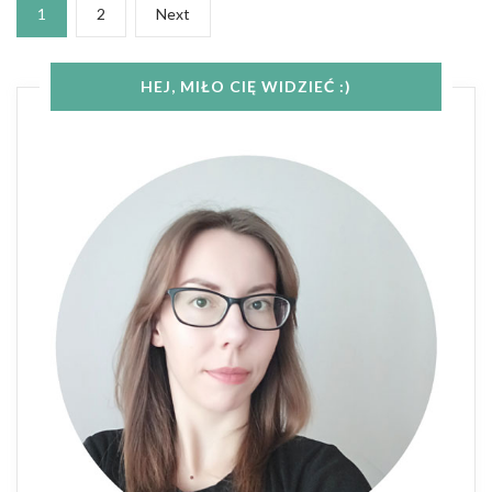
Nawigacja
Page
Page
Next
1
2
Next
po
page
wpisach
HEJ, MIŁO CIĘ WIDZIEĆ :)