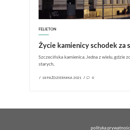
FELIETON
Życie kamienicy schodek za
Szczecińska kamienica. Jedna z wielu, gdzie z
starych,
POSTED
18 PAŹDZIERNIKA 2021
0
/
/
ON
polityka prywatnośc