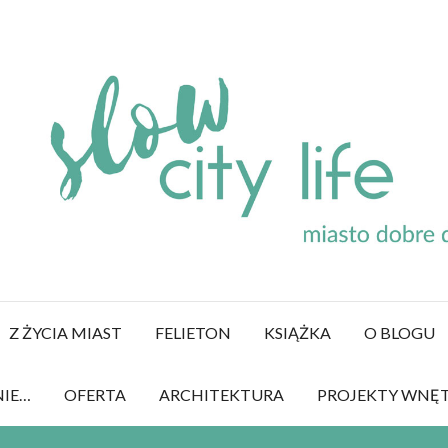
Z ŻYCIA MIAST
FELIETON
KSIĄŻKA
O BLOGU
NIE…
OFERTA
ARCHITEKTURA
PROJEKTY WNĘ