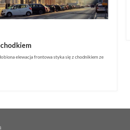
 schodkiem
dobiona elewacja frontowa styka się z chodnikiem ze
i