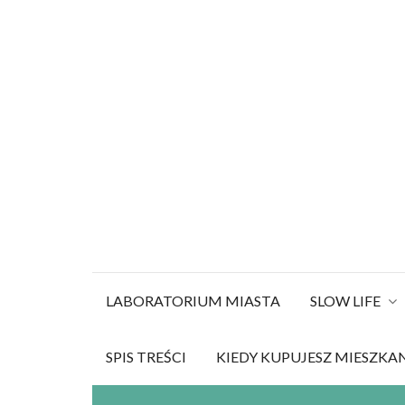
Szukaj:
Skip
to
content
LABORATORIUM MIASTA
SLOW LIFE
SPIS TREŚCI
KIEDY KUPUJESZ MIESZKA