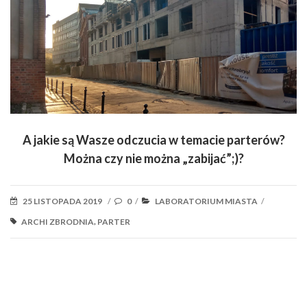
A jakie są Wasze odczucia w temacie parterów?
Można czy nie można „zabijać”;)?
POSTED
CATEGORIES
25 LISTOPADA 2019
0
LABORATORIUM MIASTA
/
/
/
ON
TAGS
,
ARCHI ZBRODNIA
PARTER