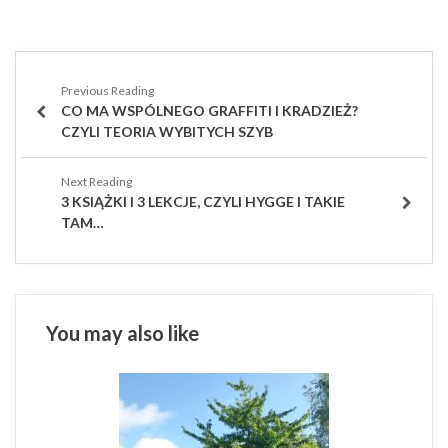
Nawigacja
wpisu
PREVIOUS
CO MA WSPÓLNEGO GRAFFITI I KRADZIEŻ?
POST
CZYLI TEORIA WYBITYCH SZYB
NEXT
3 KSIĄŻKI I 3 LEKCJE, CZYLI HYGGE I TAKIE
POST
TAM…
You may also like