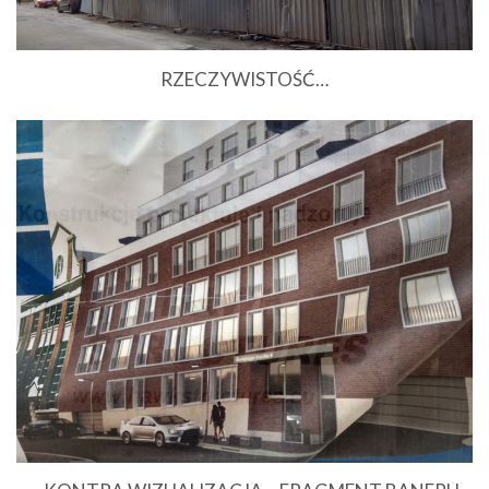
RZECZYWISTOŚĆ…