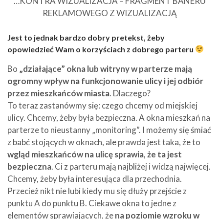
…KONTRA WIZUALIZACJA – FRAGMENT BANERU
REKLAMOWEGO Z WIZUALIZACJĄ
Jest to jednak bardzo dobry pretekst, żeby
opowiedzieć Wam o korzyściach z dobrego parteru
Bo
„działające” okna lub witryny w parterze mają
ogromny wpływ na funkcjonowanie ulicy i jej odbiór
przez mieszkańców miasta
. Dlaczego?
To teraz zastanówmy się: czego chcemy od miejskiej
ulicy. Chcemy, żeby była bezpieczna. A okna mieszkań na
parterze to nieustanny „monitoring”. I możemy się śmiać
z babć stojących w oknach, ale prawda jest taka, że to
wgląd mieszkańców na ulicę sprawia, że ta jest
bezpieczna
. Ci z parteru mają najbliżej i widzą najwięcej.
Chcemy, żeby była interesująca dla przechodnia.
Przecież nikt nie lubi kiedy mu się dłuży przejście z
punktu A do punktu B. Ciekawe okna to jedne z
elementów sprawiających, że
na poziomie wzroku w