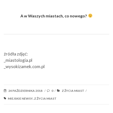
A w Waszych miastach, co nowego?
źródła zdjęć:
_miastologia.pl
_wysokizamek.com.pl
POSTED
CATEGORIES
24 PAŹDZIERNIKA 2018
0
Z ŻYCIA MIAST
/
/
/
ON
TAGS
,
MIEJSKIE NEWSY
Z ŻYCIA MIAST