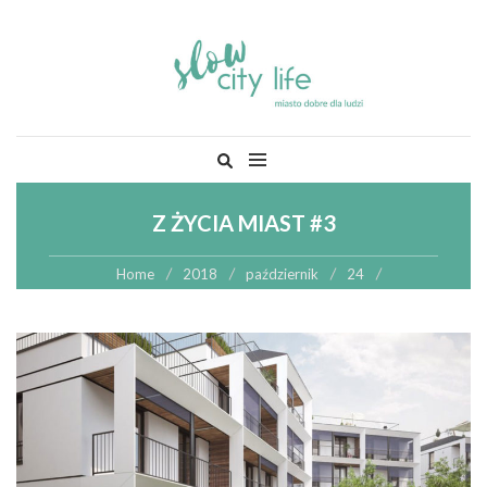
Skip
Szukaj:
to
content
Z ŻYCIA MIAST #3
Home
2018
październik
24