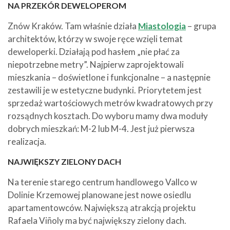
NA PRZEKÓR DEWELOPEROM
Znów Kraków. Tam właśnie działa
Miastologia
– grupa
architektów, którzy w swoje ręce wzięli temat
deweloperki. Działają pod hasłem „nie płać za
niepotrzebne metry”. Najpierw zaprojektowali
mieszkania – doświetlone i funkcjonalne – a następnie
zestawili je w estetyczne budynki. Priorytetem jest
sprzedaż wartościowych metrów kwadratowych przy
rozsądnych kosztach. Do wyboru mamy dwa moduły
dobrych mieszkań: M-2 lub M-4. Jest już pierwsza
realizacja.
NAJWIĘKSZY ZIELONY DACH
Na terenie starego centrum handlowego Vallco w
Dolinie Krzemowej planowane jest nowe osiedlu
apartamentowców. Największą atrakcją projektu
Rafaela Viñoly ma być największy zielony dach.