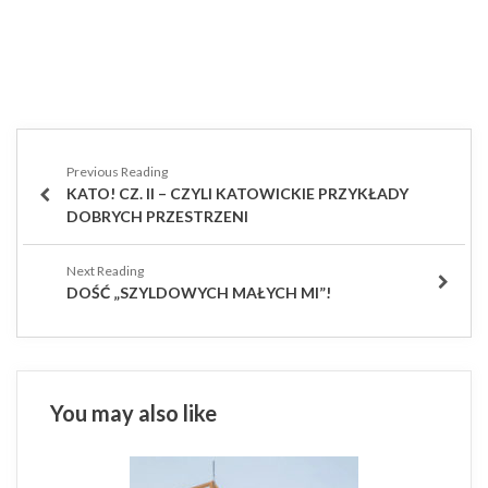
Nawigacja
wpisu
PREVIOUS
KATO! CZ. II – CZYLI KATOWICKIE PRZYKŁADY
POST
DOBRYCH PRZESTRZENI
NEXT
DOŚĆ „SZYLDOWYCH MAŁYCH MI”!
POST
You may also like