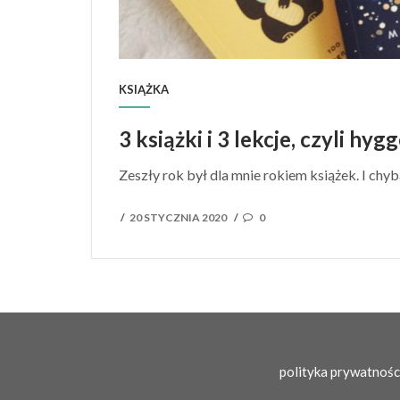
KSIĄŻKA
3 książki i 3 lekcje, czyli hyg
Zeszły rok był dla mnie rokiem książek. I chyb
POSTED
20 STYCZNIA 2020
0
/
/
ON
polityka prywatnośc