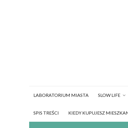
Szukaj:
Skip
to
content
LABORATORIUM MIASTA
SLOW LIFE
SPIS TREŚCI
KIEDY KUPUJESZ MIESZKA