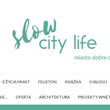
Z ŻYCIA MIAST
FELIETON
KSIĄŻKA
O BLOGU
NIE…
OFERTA
ARCHITEKTURA
PROJEKTY WNĘ