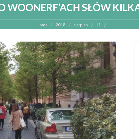
O WOONERF’ACH SŁÓW KILK
Home
2018
sierpień
11