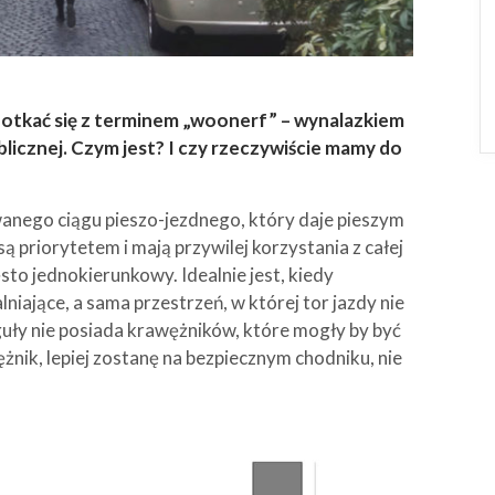
potkać się z terminem „woonerf” – wynalazkiem
licznej. Czym jest? I czy rzeczywiście mamy do
nego ciągu pieszo-jezdnego, który daje pieszym
ą priorytetem i mają przywilej korzystania z całej
sto jednokierunkowy. Idealnie jest, kiedy
niające, a sama przestrzeń, w której tor jazdy nie
eguły nie posiada krawężników, które mogły by być
ężnik, lepiej zostanę na bezpiecznym chodniku, nie