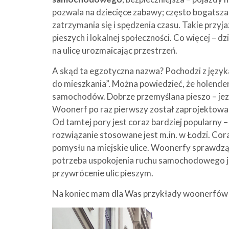
pozwala na dziecięce zabawy; często bogatsza 
zatrzymania się i spędzenia czasu. Takie przyj
pieszych i lokalnej społeczności. Co więcej – 
na ulicę urozmaicając przestrzeń.
A skąd ta egzotyczna nazwa? Pochodzi z języka 
do mieszkania”. Można powiedzieć, że holender
samochodów. Dobrze przemyślana pieszo – jez
Woonerf po raz pierwszy został zaprojektowan
Od tamtej pory jest coraz bardziej popularny 
rozwiązanie stosowane jest m.in. w Łodzi. Cora
pomysłu na miejskie ulice. Woonerfy sprawdzą 
potrzeba uspokojenia ruchu samochodowego jak
przywrócenie ulic pieszym.
Na koniec mam dla Was przykłady woonerfów 