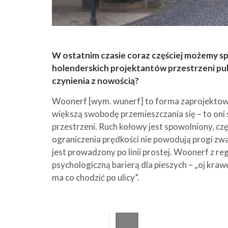
W ostatnim czasie coraz częściej możemy s
holenderskich projektantów przestrzeni pub
czynienia z nowością?
Woonerf [wym. wunerf] to forma zaprojektowa
większą swobodę przemieszczania się – to oni s
przestrzeni. Ruch kołowy jest spowolniony, czę
ograniczenia prędkości nie powodują progi zwal
jest prowadzony po linii prostej. Woonerf z r
psychologiczną barierą dla pieszych – „oj kraw
ma co chodzić po ulicy”.