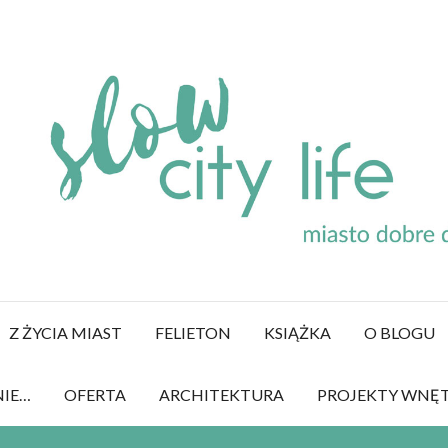
Z ŻYCIA MIAST
FELIETON
KSIĄŻKA
O BLOGU
NIE…
OFERTA
ARCHITEKTURA
PROJEKTY WNĘ