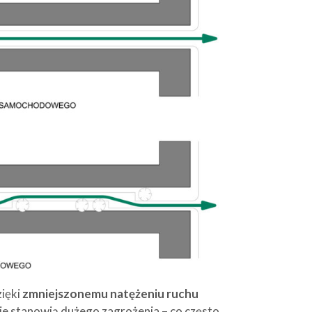
zięki
zmniejszonemu natężeniu ruchu
 nie stanowią dużego zagrożenia – co często