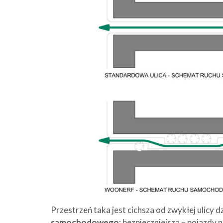
Przestrzeń taka jest cichsza od zwykłej ulicy d
samochodowego
; bezpieczniejsza – pojazdy