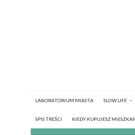
Szukaj:
Skip
to
content
LABORATORIUM MIASTA
SLOW LIFE
SPIS TREŚCI
KIEDY KUPUJESZ MIESZKA