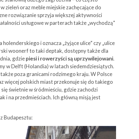
w zieleń oraz meble miejskie zachęcające do
azne rozwiązanie sprzyja większej aktywności
działalności usługowe w parterach także „wychodzą”
holenderskiego i oznacza „żyjące ulice” czy „ulice
ski woonerf to taki deptak, dostępny także dla
dnia, gdzie
piesi i rowerzyści są uprzywilejowani
.
y w Delft (Holandia) w latach siedemdziesiątych.
– także poza granicami rodzimego kraju. W Polsce
z więcej polskich miast przekonuje się do takiego
się świetnie w śródmieściu, gdzie zachodzi
 i na przedmieściach. Ich główną misją jest
z Budapesztu: