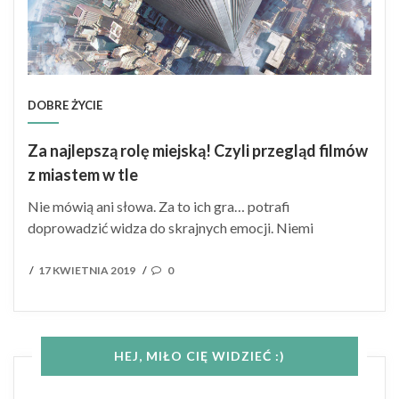
DOBRE ŻYCIE
Za najlepszą rolę miejską! Czyli przegląd filmów
z miastem w tle
Nie mówią ani słowa. Za to ich gra… potrafi
doprowadzić widza do skrajnych emocji. Niemi
POSTED
17 KWIETNIA 2019
0
/
/
ON
HEJ, MIŁO CIĘ WIDZIEĆ :)