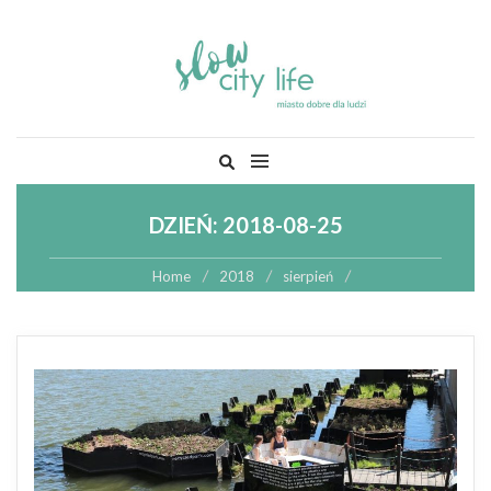
Skip
Szukaj:
to
content
DZIEŃ:
2018-08-25
Home
2018
sierpień