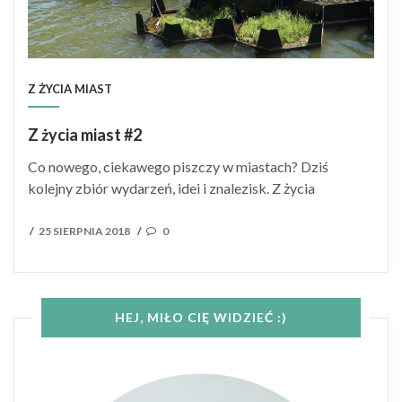
Z ŻYCIA MIAST
Z życia miast #2
Co nowego, ciekawego piszczy w miastach? Dziś
kolejny zbiór wydarzeń, idei i znalezisk. Z życia
POSTED
25 SIERPNIA 2018
0
/
/
ON
HEJ, MIŁO CIĘ WIDZIEĆ :)